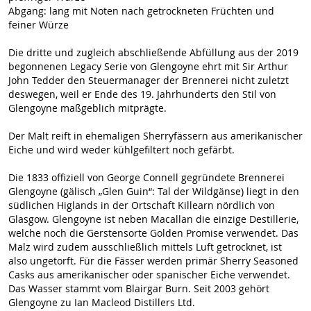
Abgang: lang mit Noten nach getrockneten Früchten und
feiner Würze
Die dritte und zugleich abschließende Abfüllung aus der 2019
begonnenen Legacy Serie von Glengoyne ehrt mit Sir Arthur
John Tedder den Steuermanager der Brennerei nicht zuletzt
deswegen, weil er Ende des 19. Jahrhunderts den Stil von
Glengoyne maßgeblich mitprägte.
Der Malt reift in ehemaligen Sherryfässern aus amerikanischer
Eiche und wird weder kühlgefiltert noch gefärbt.
Die 1833 offiziell von George Connell gegründete Brennerei
Glengoyne (gälisch „Glen Guin“: Tal der Wildgänse) liegt in den
südlichen Higlands in der Ortschaft Killearn nördlich von
Glasgow. Glengoyne ist neben Macallan die einzige Destillerie,
welche noch die Gerstensorte Golden Promise verwendet. Das
Malz wird zudem ausschließlich mittels Luft getrocknet, ist
also ungetorft. Für die Fässer werden primär Sherry Seasoned
Casks aus amerikanischer oder spanischer Eiche verwendet.
Das Wasser stammt vom Blairgar Burn. Seit 2003 gehört
Glengoyne zu Ian Macleod Distillers Ltd.