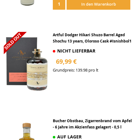
In den Warenkorb
hinzufügen
Artful Dodger Hikari Shuzo Barrel Aged
Shochu 13 years, Oloroso Cask #Isnishbol1
NICHT LIEFERBAR
69,99 €
Grundpreis: 139.98 pro lt
Zur
Wunschliste
hinzufügen
Bucher Obstbau, Zigarrenbrand vom Apfel
- 6 Jahre im Akzienfass gelagert - 0,5 l
AUF LAGER