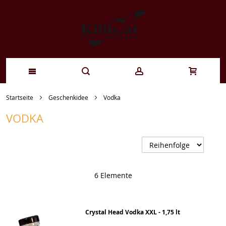
Zum
Startseite
Geschenkidee
Vodka
Inhalt
VODKA
springen
A
s
6
Elemente
Crystal Head Vodka XXL - 1,75 lt