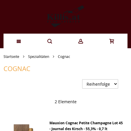
Zum
Startseite
Spezialitäten
Cognac
Inhalt
COGNAC
springen
A
s
2
Elemente
Mauxion Cognac Petite Champagne Lot 45
- Journal des Kirsch - 55,3% - 0,7 lt