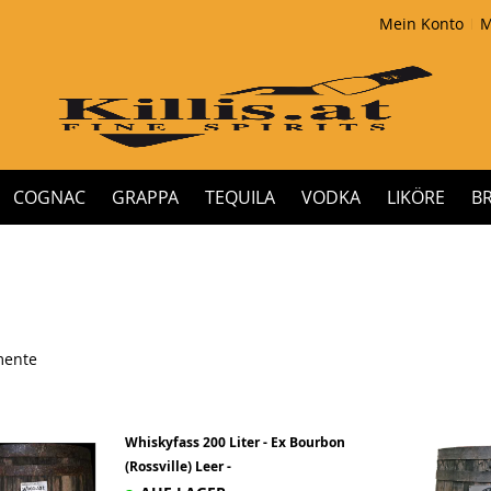
Mein Konto
M
COGNAC
GRAPPA
TEQUILA
VODKA
LIKÖRE
B
mente
Whiskyfass 200 Liter - Ex Bourbon
(Rossville) Leer -