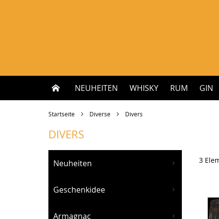
Zum
Inhalt
springen
NEUHEITEN
WHISKY
RUM
GIN
Startseite
Diverse
Divers
DIVERS
3
Ele
Neuheiten
Geschenkidee
Armagnac