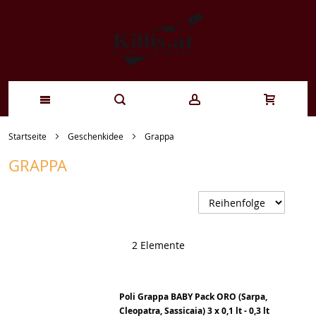
Zum
Startseite
Geschenkidee
Grappa
Inhalt
GRAPPA
springen
A
s
2
Elemente
Poli Grappa BABY Pack ORO (Sarpa,
Cleopatra, Sassicaia) 3 x 0,1 lt - 0,3 lt