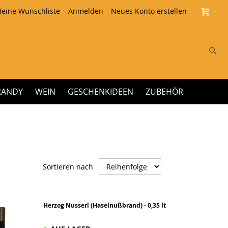
eine Wunschliste
Anmelden
Neues Konto erstellen
Su
RANDY
WEIN
GESCHENKIDEEN
ZUBEHÖR
Absteigend
Sortieren nach
sortieren
Herzog Nusserl (Haselnußbrand) - 0,35 lt