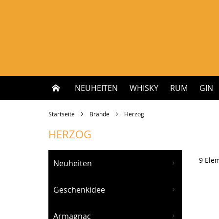
Zum
Inhalt
springen
NEUHEITEN
WHISKY
RUM
GIN
Startseite
Brände
Herzog
HERZOG
9
Ele
Neuheiten
Geschenkidee
Armagnac