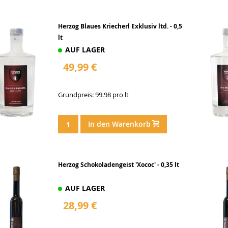
Herzog Blaues Kriecherl Exklusiv ltd. - 0,5
lt
AUF LAGER
49,99 €
Grundpreis: 99.98 pro lt
In den Warenkorb
Herzog Schokoladengeist 'Xococ' - 0,35 lt
AUF LAGER
28,99 €