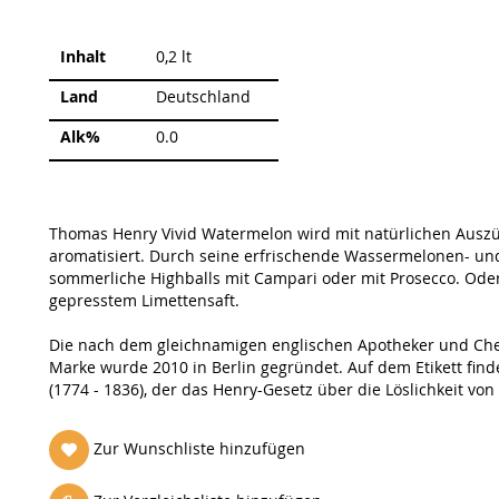
Weitere
Inhalt
0,2 lt
Informationen
Land
Deutschland
Alk%
0.0
Thomas Henry Vivid Watermelon wird mit natürlichen Aus
aromatisiert. Durch seine erfrischende Wassermelonen- und Z
sommerliche Highballs mit Campari oder mit Prosecco. Oder a
gepresstem Limettensaft.
Die nach dem gleichnamigen englischen Apotheker und Che
Marke wurde 2010 in Berlin gegründet. Auf dem Etikett finde
(1774 - 1836), der das Henry-Gesetz über die Löslichkeit von
Zur Wunschliste hinzufügen