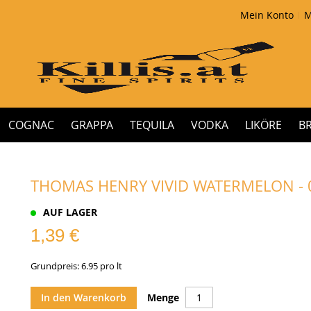
Mein Konto
M
COGNAC
GRAPPA
TEQUILA
VODKA
LIKÖRE
B
THOMAS HENRY VIVID WATERMELON - 0
AUF LAGER
1,39 €
Grundpreis: 6.95 pro lt
In den Warenkorb
Menge