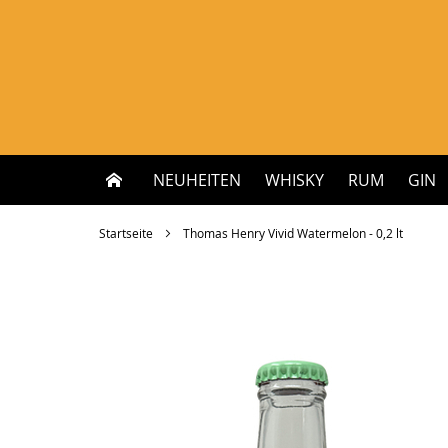
Zum
Inhalt
springen
NEUHEITEN
WHISKY
RUM
GIN
Startseite
Thomas Henry Vivid Watermelon - 0,2 lt