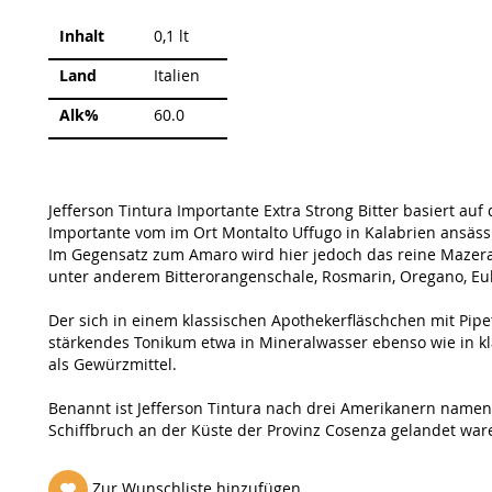
Weitere
Inhalt
0,1 lt
Informationen
Land
Italien
Alk%
60.0
Jefferson Tintura Importante Extra Strong Bitter basiert auf
Importante vom im Ort Montalto Uffugo in Kalabrien ansäs
Im Gegensatz zum Amaro wird hier jedoch das reine Mazera
unter anderem Bitterorangenschale, Rosmarin, Oregano, Eu
Der sich in einem klassischen Apothekerfläschchen mit Pipet
stärkendes Tonikum etwa in Mineralwasser ebenso wie in kl
als Gewürzmittel.
Benannt ist Jefferson Tintura nach drei Amerikanern namens
Schiffbruch an der Küste der Provinz Cosenza gelandet ware
Zur Wunschliste hinzufügen