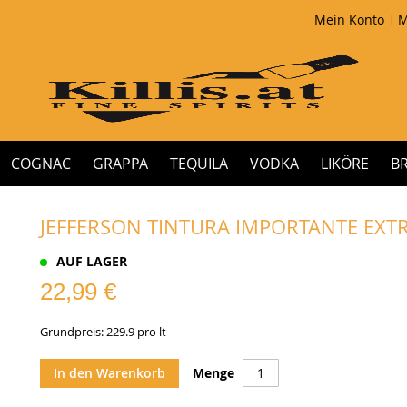
Mein Konto
M
COGNAC
GRAPPA
TEQUILA
VODKA
LIKÖRE
B
JEFFERSON TINTURA IMPORTANTE EXTRA
AUF LAGER
22,99 €
Grundpreis: 229.9 pro lt
In den Warenkorb
Menge