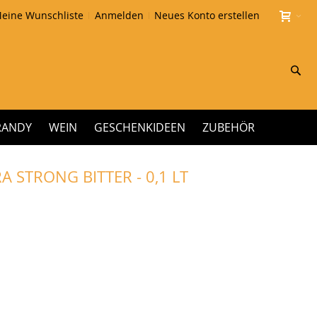
eine Wunschliste
Anmelden
Neues Konto erstellen
Su
RANDY
WEIN
GESCHENKIDEEN
ZUBEHÖR
 STRONG BITTER - 0,1 LT