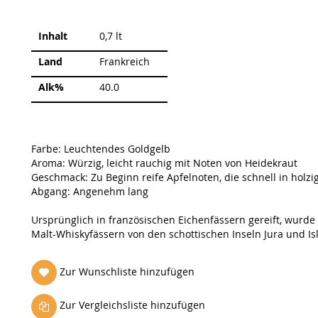
Weitere
Inhalt
0,7 lt
Informationen
Land
Frankreich
Alk%
40.0
Farbe: Leuchtendes Goldgelb
Aroma: Würzig, leicht rauchig mit Noten von Heidekraut
Geschmack: Zu Beginn reife Apfelnoten, die schnell in holzi
Abgang: Angenehm lang
Ursprünglich in französischen Eichenfässern gereift, wurde 
Malt-Whiskyfässern von den schottischen Inseln Jura und Isl
Zur Wunschliste hinzufügen
Zur Vergleichsliste hinzufügen