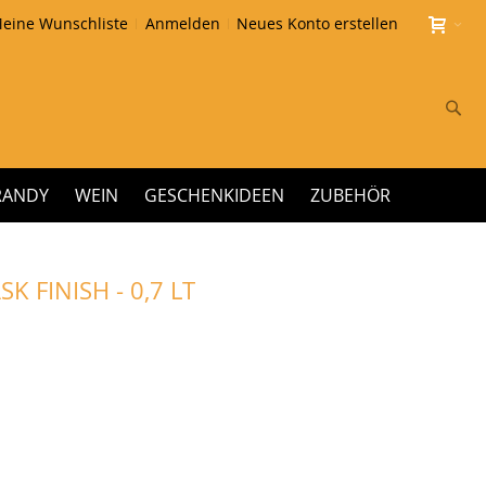
eine Wunschliste
Anmelden
Neues Konto erstellen
Su
RANDY
WEIN
GESCHENKIDEEN
ZUBEHÖR
 FINISH - 0,7 LT