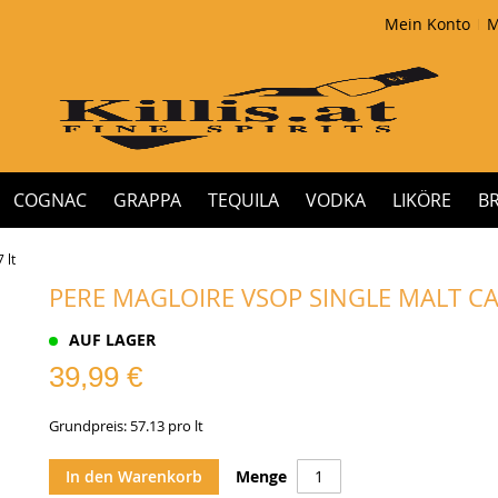
Mein Konto
M
COGNAC
GRAPPA
TEQUILA
VODKA
LIKÖRE
B
 lt
PERE MAGLOIRE VSOP SINGLE MALT CASK
AUF LAGER
39,99 €
Grundpreis: 57.13 pro lt
In den Warenkorb
Menge