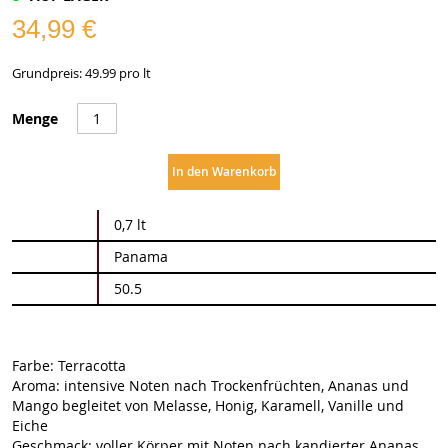
34,99 €
Grundpreis: 49.99 pro lt
Menge
In den Warenkorb
Weitere
0,7 lt
Informationen
Panama
50.5
Farbe: Terracotta
Aroma: intensive Noten nach Trockenfrüchten, Ananas und
Mango begleitet von Melasse, Honig, Karamell, Vanille und
Eiche
Geschmack: voller Körper mit Noten nach kandierter Ananas