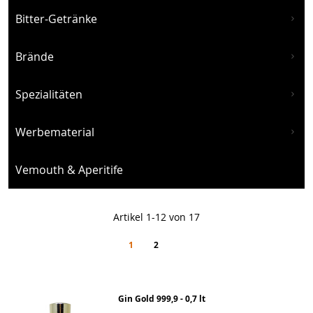
Bitter-Getränke
Brände
Spezialitäten
Werbematerial
Vemouth & Aperitife
Artikel
1
-
12
von
17
Seite
You're currently reading page
Seite
Seite
Weiter
1
2
Gin Gold 999,9 - 0,7 lt