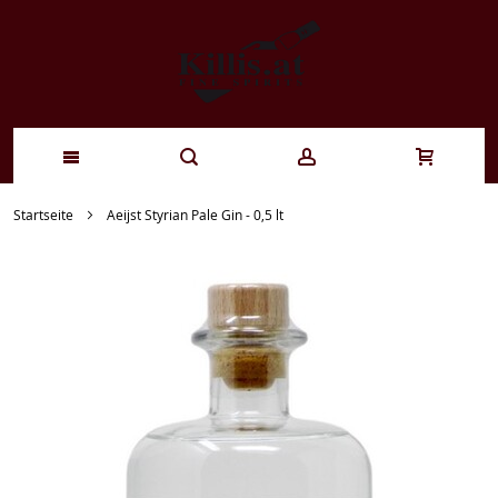
Zum
Startseite
Aeijst Styrian Pale Gin - 0,5 lt
Inhalt
springen