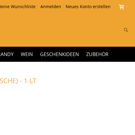
eine Wunschliste
Anmelden
Neues Konto erstellen
Su
RANDY
WEIN
GESCHENKIDEEN
ZUBEHÖR
CHE) - 1 LT