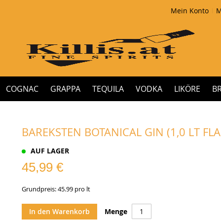
Mein Konto
M
COGNAC
GRAPPA
TEQUILA
VODKA
LIKÖRE
B
BAREKSTEN BOTANICAL GIN (1,0 LT FLAS
AUF LAGER
45,99 €
Grundpreis: 45.99 pro lt
In den Warenkorb
Menge