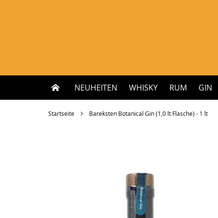
Zum
Inhalt
springen
NEUHEITEN
WHISKY
RUM
GIN
Startseite
Bareksten Botanical Gin (1,0 lt Flasche) - 1 lt