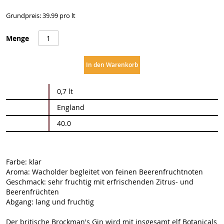
Grundpreis: 39.99 pro lt
Menge
In den Warenkorb
Weitere
0,7 lt
Informationen
England
40.0
Farbe: klar
Aroma: Wacholder begleitet von feinen Beerenfruchtnoten
Geschmack: sehr fruchtig mit erfrischenden Zitrus- und
Beerenfrüchten
Abgang: lang und fruchtig
Der britische Brockman's Gin wird mit insgesamt elf Botanicals