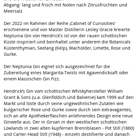
Abgang: lang und frisch mit Noten nach Zitrusfrüchten und
Meersalz
Der 2022 im Rahmen der Reihe ‚Cabinet of Curiosities‘
erschienene und von Master Distillerin Lesley Gracie kreierte
Neptunia Gin von Hendrick's ist von der rauen schottischen
Küste inspiriert und beinhaltet unter anderem die Botanicals
Küstenthymian, Seetang (Kelp), Wacholder, Limette, Rose und
Gurke.
Der Neptunia Gin eignet sich ausgezeichnet für die
Zubereitung eines Margarita-Twists mit Agavendicksaft oder
einem klassischen Gin Fizz.
Hendrick‘s Gin vom schottischen Whiskyhersteller William
Grant & Sons (u.a. Glenfiddich und Balvenie) kam 1999 auf den
Markt und löste durch seine ungewöhnlichen Zutaten wie
bulgarischer Rose und Gurke sowie durch sein extravagantes,
sich an alte Apothekerflaschen anlehnendes Design eine neue
Ginwelle aus. Der in Girvan in den westlochen schottischen
Lowlands in zwei alten kupfernen Brennblasen - Pot Still (1860)
und Carter-Head Still (1948) - einzeln destillierte und danach