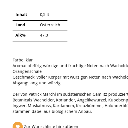
Weitere
Inhalt
0,5 lt
Informationen
Land
Österreich
Alk%
47.0
Farbe: klar
Aroma: pfeffrig-würzige und fruchtige Noten nach Wachold
Orangenschale
Geschmack: voller Körper mit würzigen Noten nach Wacho
Abgang: lang und würzig
Der von Patrick Marchl im südsteirischen Gamlitz produzier
Botanicals Wacholder, Koriander, Angelikawurzel, Kubebenpf
Ingwer, Muskatnuss, Kardamom, Kreuzkümmel, Holunderblüt
stammen dabei aus biologischem Anbau.
Zur Wunschliste hinzufügen