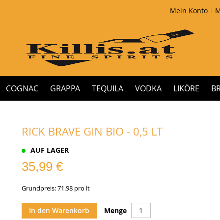
Mein Konto
M
COGNAC
GRAPPA
TEQUILA
VODKA
LIKÖRE
B
RICK BRAVE GIN BIO - 0,5 LT
AUF LAGER
35,99 €
Grundpreis: 71.98 pro lt
In den Warenkorb
Menge