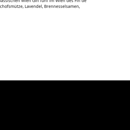
lassischen Wien Gin fünf im Wien des Fin de
ischofsmütze, Lavendel, Brennesselsamen,