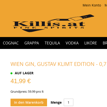
Mein Konto
M
COGNAC
GRAPPA
TEQUILA
VODKA
LIKÖRE
B
WIEN GIN, GUSTAV KLIMT EDITION - 0,7
AUF LAGER
41,99 €
Grundpreis: 59.99 pro lt
In den Warenkorb
Menge