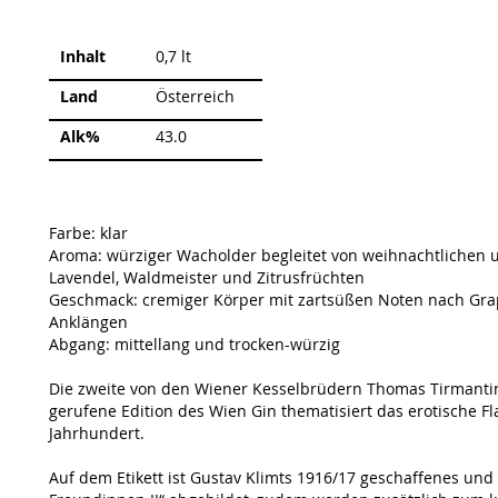
Weitere
Inhalt
0,7 lt
Informationen
Land
Österreich
Alk%
43.0
Farbe: klar
Aroma: würziger Wacholder begleitet von weihnachtlichen 
Lavendel, Waldmeister und Zitrusfrüchten
Geschmack: cremiger Körper mit zartsüßen Noten nach Grap
Anklängen
Abgang: mittellang und trocken-würzig
Die zweite von den Wiener Kesselbrüdern Thomas Tirmanting
gerufene Edition des Wien Gin thematisiert das erotische 
Jahrhundert.
Auf dem Etikett ist Gustav Klimts 1916/17 geschaffenes und