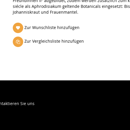
Freundinnen II“ abgebildet, zudem werden zusätzlich zum k
siécle als Aphrodisiakum geltende Botanicals eingesetzt: B
Johanniskraut und Frauenmantel.
Zur Wunschliste hinzufügen
Zur Vergleichsliste hinzufügen
ntaktieren Sie uns