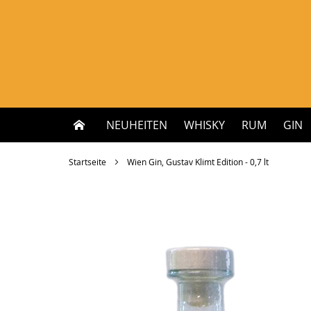
Zum
Inhalt
springen
NEUHEITEN
WHISKY
RUM
GIN
Startseite
Wien Gin, Gustav Klimt Edition - 0,7 lt