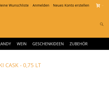
eine Wunschliste
Anmelden
Neues Konto erstellen
Su
RANDY
WEIN
GESCHENKIDEEN
ZUBEHÖR
CASK - 0,75 LT