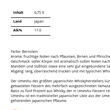
Weitere
Inhalt
0,75 lt
Informationen
Land
Japan
Alk%
17.0
Farbe: Bernstein
Aroma: fruchtige Noten nach Pflaumen, Birnen und Pfirsiche
Geschmack: voller Körper mit aromatisch-süßen Noten nach 
Mandeln und Süßholz sowie eine sehr gut eingebundene S
Abgang: lang, überraschend trocken und mit typischen Whi
Der Umeshu des größten japanischen Whiskyherstellers Sunt
getoasteten Fässern des mehrfach ausgezeichneten Yamazak
Basis zu fünf Prozent aus Whisky, der in Umeshu-Fässern rei
Umeshu ist ein traditioneller japanischer Likör aus der Um
gehörenden japanischen Pflaume.