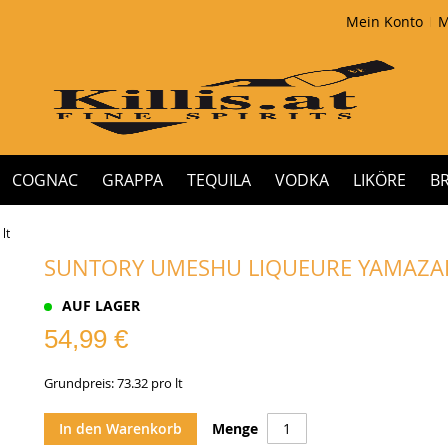
Mein Konto
M
COGNAC
GRAPPA
TEQUILA
VODKA
LIKÖRE
B
lt
SUNTORY UMESHU LIQUEURE YAMAZAKI 
AUF LAGER
54,99 €
Grundpreis: 73.32 pro lt
In den Warenkorb
Menge