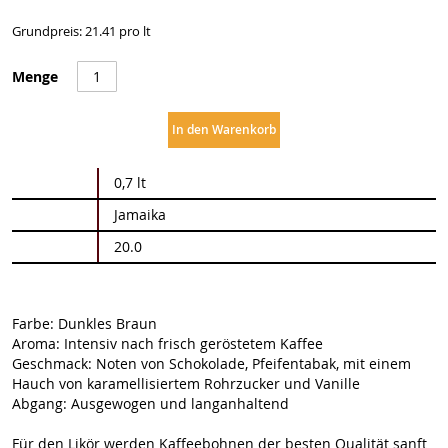
Grundpreis: 21.41 pro lt
Menge
In den Warenkorb
Weitere
0,7 lt
Informationen
Jamaika
20.0
Farbe: Dunkles Braun
Aroma: Intensiv nach frisch geröstetem Kaffee
Geschmack: Noten von Schokolade, Pfeifentabak, mit einem
Hauch von karamellisiertem Rohrzucker und Vanille
Abgang: Ausgewogen und langanhaltend
Für den Likör werden Kaffeebohnen der besten Qualität sanft