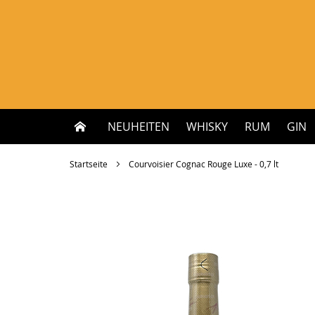
Zum
Inhalt
springen
NEUHEITEN
WHISKY
RUM
GIN
Startseite
Courvoisier Cognac Rouge Luxe - 0,7 lt