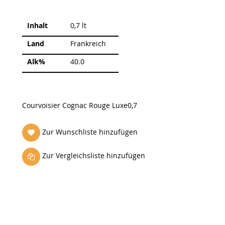
Weitere
Inhalt
0,7 lt
Informationen
Land
Frankreich
Alk%
40.0
Courvoisier Cognac Rouge Luxe0,7
Zur Wunschliste hinzufügen
Zur Vergleichsliste hinzufügen