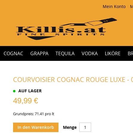
Mein Konto
M
COGNAC
GRAPPA
TEQUILA
VODKA
LIKÖRE
B
COURVOISIER COGNAC ROUGE LUXE - 0
AUF LAGER
49,99 €
Grundpreis: 71.41 pro lt
In den Warenkorb
Menge