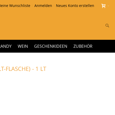
eine Wunschliste
Anmelden
Neues Konto erstellen
Su
RANDY
WEIN
GESCHENKIDEEN
ZUBEHÖR
T-FLASCHE) - 1 LT