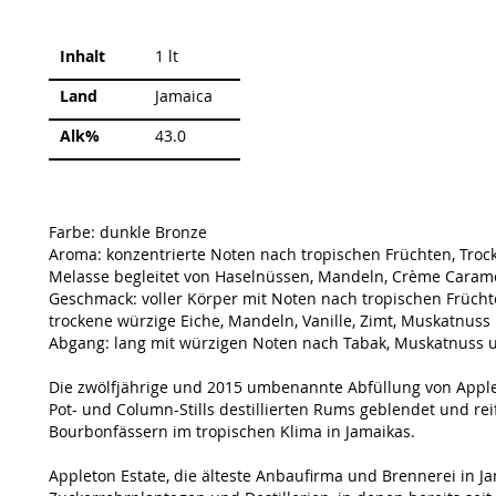
Weitere
Inhalt
1 lt
Informationen
Land
Jamaica
Alk%
43.0
Farbe: dunkle Bronze
Aroma: konzentrierte Noten nach tropischen Früchten, Troc
Melasse begleitet von Haselnüssen, Mandeln, Crème Carame
Geschmack: voller Körper mit Noten nach tropischen Früch
trockene würzige Eiche, Mandeln, Vanille, Zimt, Muskatnus
Abgang: lang mit würzigen Noten nach Tabak, Muskatnuss 
Die zwölfjährige und 2015 umbenannte Abfüllung von Appl
Pot- und Column-Stills destillierten Rums geblendet und rei
Bourbonfässern im tropischen Klima in Jamaikas.
Appleton Estate, die älteste Anbaufirma und Brennerei in Jam