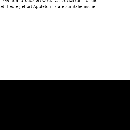
t 1749 Rum produziert wird. Das Zuckerrohr für die
t. Heute gehört Appleton Estate zur italienische