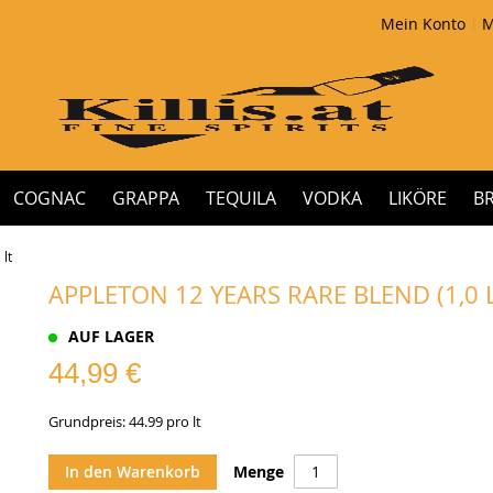
Mein Konto
M
COGNAC
GRAPPA
TEQUILA
VODKA
LIKÖRE
B
 lt
APPLETON 12 YEARS RARE BLEND (1,0 L
AUF LAGER
44,99 €
Grundpreis: 44.99 pro lt
In den Warenkorb
Menge