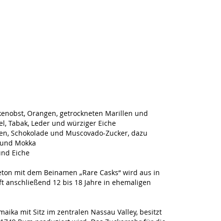
kenobst, Orangen, getrockneten Marillen und
l, Tabak, Leder und würziger Eiche
ten, Schokolade und Muscovado-Zucker, dazu
s und Mokka
und Eiche
eton mit dem Beinamen „Rare Casks“ wird aus in
ft anschließend 12 bis 18 Jahre in ehemaligen
aika mit Sitz im zentralen Nassau Valley, besitzt