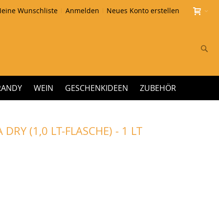
eine Wunschliste
Anmelden
Neues Konto erstellen
Su
RANDY
WEIN
GESCHENKIDEEN
ZUBEHÖR
RY (1,0 LT-FLASCHE) - 1 LT