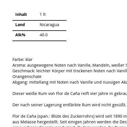
Weitere
Inhalt
1 lt
Informationen
Land
Nicaragua
Alk%
40.0
Farbe: klar
Aroma: ausgewogene Noten nach Vanille, Mandeln, weißer
Geschmack: leichter Körper mit trockenen Noten nach Vanil
Orangenschale
Abgang: mittellang mit Noten nach Vanille und nussigen Ak
Dieser weiße Rum von Flor de Caña reift vier Jahre in gebr
Der nach seiner Lagerung entfärbte Rum wird nicht gesüßt.
Flor de Caña (span.: Blüte des Zuckerrohrs) wird seit 1890
aus Melasse hergestellt. Seit einigen Jahren werden die Des