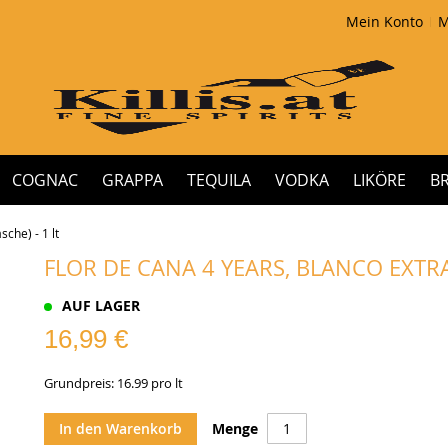
Mein Konto
M
COGNAC
GRAPPA
TEQUILA
VODKA
LIKÖRE
B
sche) - 1 lt
FLOR DE CANA 4 YEARS, BLANCO EXTRA D
AUF LAGER
16,99 €
Grundpreis: 16.99 pro lt
In den Warenkorb
Menge