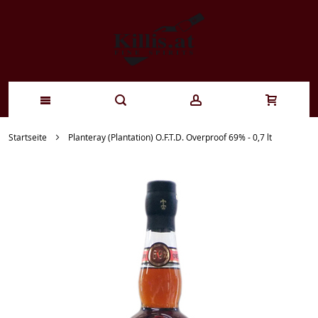
Zum
Startseite
Planteray (Plantation) O.F.T.D. Overproof 69% - 0,7 lt
Inhalt
springen