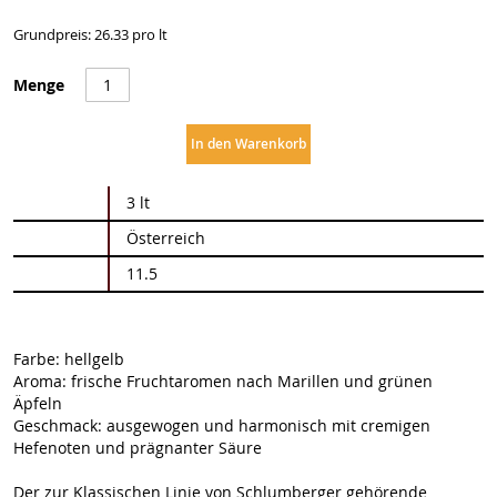
Grundpreis: 26.33 pro lt
Menge
In den Warenkorb
Weitere
3 lt
Informationen
Österreich
11.5
Farbe: hellgelb
Aroma: frische Fruchtaromen nach Marillen und grünen
Äpfeln
Geschmack: ausgewogen und harmonisch mit cremigen
Hefenoten und prägnanter Säure
Der zur Klassischen Linie von Schlumberger gehörende