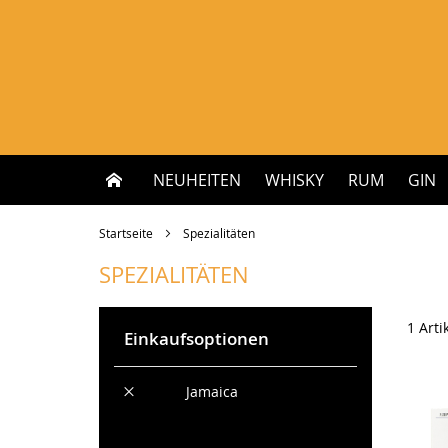
Zum
Inhalt
springen
NEUHEITEN
WHISKY
RUM
GIN
Startseite
Spezialitäten
SPEZIALITÄTEN
1
Arti
Einkaufsoptionen
Diesen
Land
Jamaica
Artikel
Alles löschen
entfernen