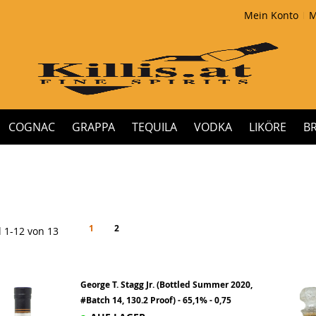
Mein Konto
M
COGNAC
GRAPPA
TEQUILA
VODKA
LIKÖRE
B
Seite
You're currently reading page
Seite
Seite
Weiter
1
2
l
1
-
12
von
13
George T. Stagg Jr. (Bottled Summer 2020,
#Batch 14, 130.2 Proof) - 65,1% - 0,75