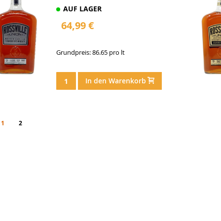
AUF LAGER
64,99 €
Grundpreis: 86.65 pro lt
In den Warenkorb
eite
You're currently reading page
Seite
Seite
Weiter
1
2