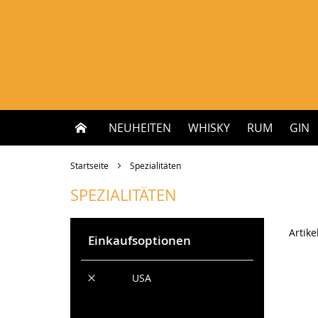
Zum
Inhalt
springen
NEUHEITEN
WHISKY
RUM
GIN
Startseite
Spezialitäten
SPEZIALITÄTEN
Artike
Einkaufsoptionen
Diesen
Land
USA
Artikel
Alles löschen
entfernen