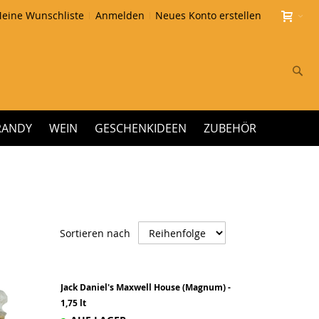
eine Wunschliste
Anmelden
Neues Konto erstellen
Su
RANDY
WEIN
GESCHENKIDEEN
ZUBEHÖR
Absteigend
Sortieren nach
sortieren
Jack Daniel's Maxwell House (Magnum) -
1,75 lt