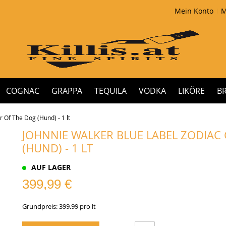
Mein Konto
M
COGNAC
GRAPPA
TEQUILA
VODKA
LIKÖRE
B
r Of The Dog (Hund) - 1 lt
JOHNNIE WALKER BLUE LABEL ZODIAC
(HUND) - 1 LT
AUF LAGER
399,99 €
Grundpreis: 399.99 pro lt