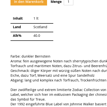
In den Warenkorb
Menge
Weitere
Inhalt
1 lt
Informationen
Land
Scotland
Alk%
40.0
Farbe: dunkler Bernstein
Aroma: fein ausgewogene Noten nach sherrytypischen dunkl
Torfrauch und maritimen Noten, dazu Zitrus- und Beerenfrü
Geschmack: öliger Körper mit würzig-süßen Noten nach dun
Eiche, dazu Torf, Meersalz und eine Spur Sandelholz
Abgang: lang und komplex nach Torfrauch, Trockenfrüchte
Dier zwölfteilige und extrem limitierte Zodiac Collection vo
Label, welcher sich hier im exklusiven Packaging der chines
das Symbol für Treue.
Der 1992 eingeführte Blue Label von Johnnie Walker basiert