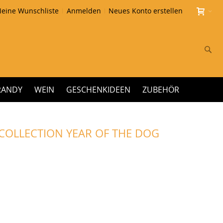
eine Wunschliste
Anmelden
Neues Konto erstellen
Su
RANDY
WEIN
GESCHENKIDEEN
ZUBEHÖR
 COLLECTION YEAR OF THE DOG