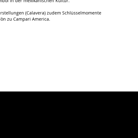
mbol in der mexikanischen Kultur.
tdarstellungen (Calavera) zudem Schlüsselmomente
olòn zu Campari America.