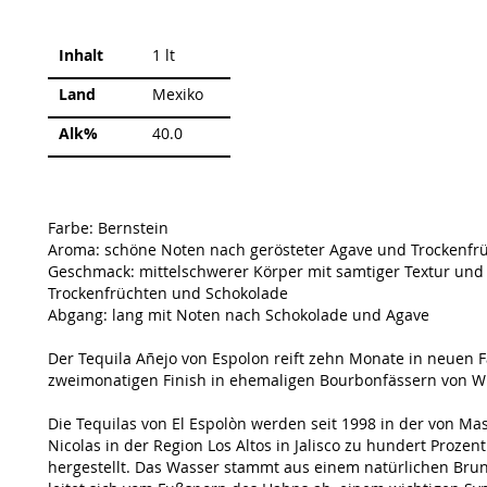
Weitere
Inhalt
1 lt
Informationen
Land
Mexiko
Alk%
40.0
Farbe: Bernstein
Aroma: schöne Noten nach gerösteter Agave und Trockenfrü
Geschmack: mittelschwerer Körper mit samtiger Textur und 
Trockenfrüchten und Schokolade
Abgang: lang mit Noten nach Schokolade und Agave
Der Tequila Añejo von Espolon reift zehn Monate in neuen 
zweimonatigen Finish in ehemaligen Bourbonfässern von Wi
Die Tequilas von El Espolòn werden seit 1998 in der von Mas
Nicolas in der Region Los Altos in Jalisco zu hundert Proze
hergestellt. Das Wasser stammt aus einem natürlichen Brun