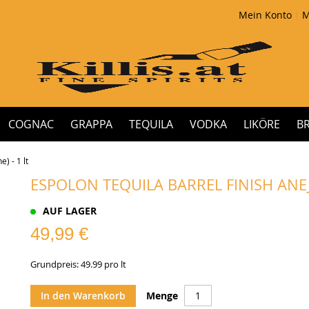
Mein Konto
M
COGNAC
GRAPPA
TEQUILA
VODKA
LIKÖRE
B
) - 1 lt
ESPOLON TEQUILA BARREL FINISH ANEJO
AUF LAGER
49,99 €
Grundpreis: 49.99 pro lt
In den Warenkorb
Menge