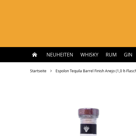
Zum
Inhalt
springen
NEUHEITEN
WHISKY
RUM
GIN
Startseite
Espolon Tequila Barrel Finish Anejo (1,0 lt-Flasche