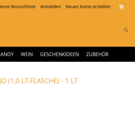
eine Wunschliste
Anmelden
Neues Konto erstellen
Su
RANDY
WEIN
GESCHENKIDEEN
ZUBEHÖR
 (1,0 LT-FLASCHE) - 1 LT