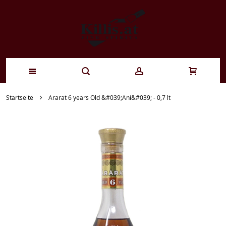
Zum
Startseite
Ararat 6 years Old &#039;Ani&#039; - 0,7 lt
Inhalt
springen