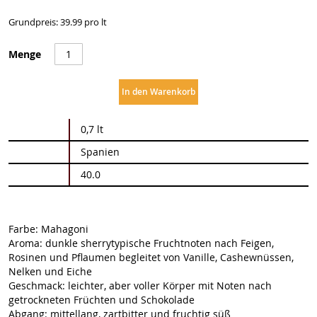
Grundpreis: 39.99 pro lt
Menge
In den Warenkorb
Weitere
0,7 lt
Informationen
Spanien
40.0
Farbe: Mahagoni
Aroma: dunkle sherrytypische Fruchtnoten nach Feigen,
Rosinen und Pflaumen begleitet von Vanille, Cashewnüssen,
Nelken und Eiche
Geschmack: leichter, aber voller Körper mit Noten nach
getrockneten Früchten und Schokolade
Abgang: mittellang, zartbitter und fruchtig süß