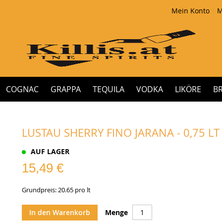
Mein Konto
M
COGNAC
GRAPPA
TEQUILA
VODKA
LIKÖRE
B
LUSTAU SHERRY FINO JARANA - 0,75 LT
AUF LAGER
15,49 €
Grundpreis: 20.65 pro lt
In den Warenkorb
Menge