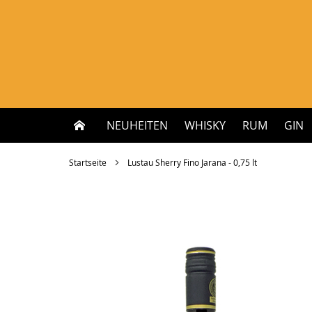
Zum
Inhalt
springen
NEUHEITEN
WHISKY
RUM
GIN
Startseite
Lustau Sherry Fino Jarana - 0,75 lt