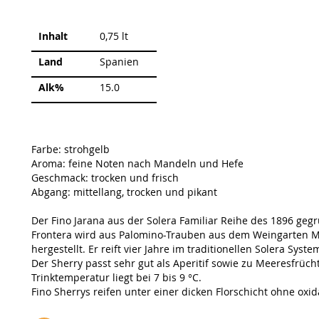
Weitere
Inhalt
0,75 lt
Informationen
Land
Spanien
Alk%
15.0
Farbe: strohgelb
Aroma: feine Noten nach Mandeln und Hefe
Geschmack: trocken und frisch
Abgang: mittellang, trocken und pikant
Der Fino Jarana aus der Solera Familiar Reihe des 1896 geg
Frontera wird aus Palomino-Trauben aus dem Weingarten Mont
hergestellt. Er reift vier Jahre im traditionellen Solera Syst
Der Sherry passt sehr gut als Aperitif sowie zu Meeresfrüc
Trinktemperatur liegt bei 7 bis 9 °C.
Fino Sherrys reifen unter einer dicken Florschicht ohne oxid