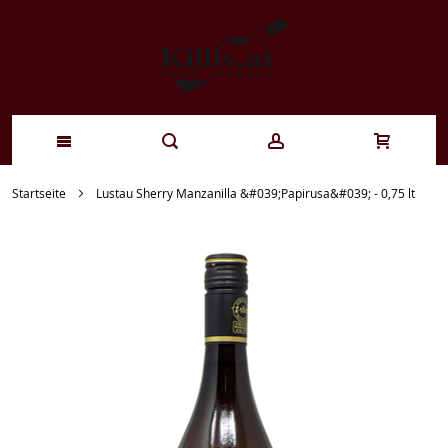
Zum
Startseite
Lustau Sherry Manzanilla &#039;Papirusa&#039; - 0,75 lt
Inhalt
springen