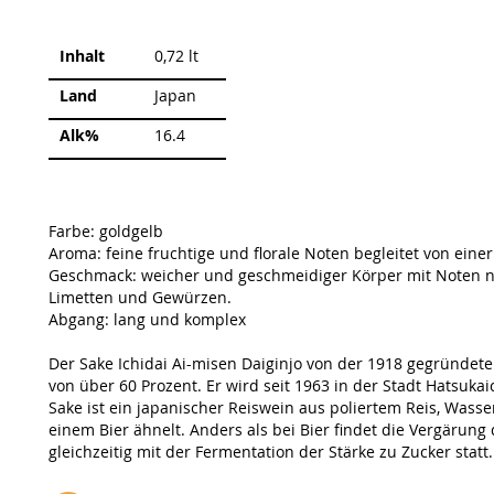
Weitere
Inhalt
0,72 lt
Informationen
Land
Japan
Alk%
16.4
Farbe: goldgelb
Aroma: feine fruchtige und florale Noten begleitet von eine
Geschmack: weicher und geschmeidiger Körper mit Noten na
Limetten und Gewürzen.
Abgang: lang und komplex
Der Sake Ichidai Ai-misen Daiginjo von der 1918 gegründete
von über 60 Prozent. Er wird seit 1963 in der Stadt Hatsukai
Sake ist ein japanischer Reiswein aus poliertem Reis, Wass
einem Bier ähnelt. Anders als bei Bier findet die Vergärung
gleichzeitig mit der Fermentation der Stärke zu Zucker statt.