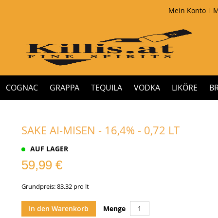
Mein Konto
M
COGNAC
GRAPPA
TEQUILA
VODKA
LIKÖRE
B
SAKE AI-MISEN - 16,4% - 0,72 LT
AUF LAGER
59,99 €
Grundpreis: 83.32 pro lt
In den Warenkorb
Menge