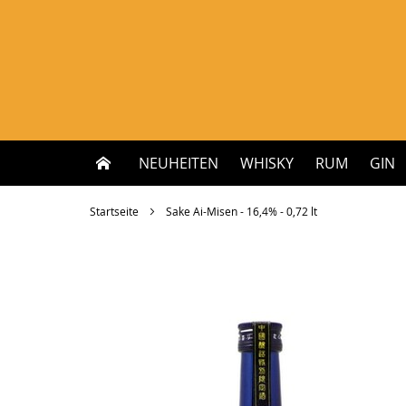
Zum
Inhalt
springen
NEUHEITEN
WHISKY
RUM
GIN
Startseite
Sake Ai-Misen - 16,4% - 0,72 lt