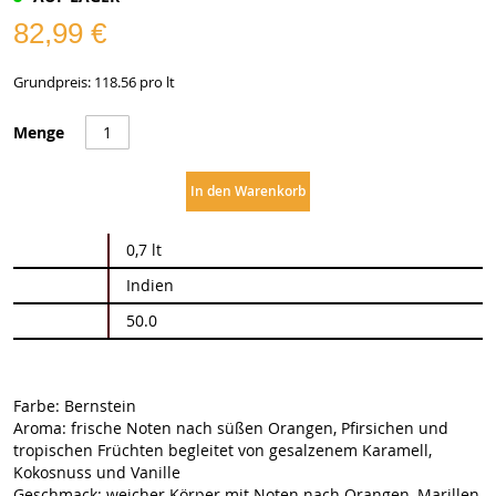
82,99 €
Grundpreis: 118.56 pro lt
Menge
In den Warenkorb
Weitere
0,7 lt
Informationen
Indien
50.0
Farbe: Bernstein
Aroma: frische Noten nach süßen Orangen, Pfirsichen und
tropischen Früchten begleitet von gesalzenem Karamell,
Kokosnuss und Vanille
Geschmack: weicher Körper mit Noten nach Orangen, Marillen