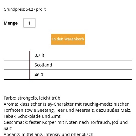
Grundpreis: 54.27 pro lt
Menge
In den Warenkorb
Weitere
0,7 lt
Informationen
Scotland
46.0
Farbe: strohgelb, leicht trüb
Aroma: klassischer Islay-Charakter mit rauchig-medizinischen
Torfnoten sowie Seetang, Teer und Meersalz, dazu süßes Malz,
Tabak, Schokolade und Zimt
Geschmack: fester Körper mit Noten nach Torfrauch, Jod und
Salz
Abgang: mittellang, intensiv und phenolisch