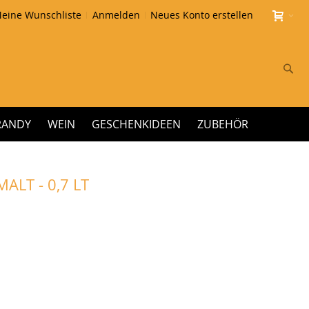
eine Wunschliste
Anmelden
Neues Konto erstellen
Su
RANDY
WEIN
GESCHENKIDEEN
ZUBEHÖR
ALT - 0,7 LT