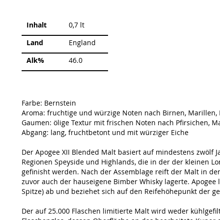
Weitere
Inhalt
0,7 lt
Informationen
Land
England
Alk%
46.0
Farbe: Bernstein
Aroma: fruchtige und würzige Noten nach Birnen, Marillen
Gaumen: ölige Textur mit frischen Noten nach Pfirsichen, Ma
Abgang: lang, fruchtbetont und mit würziger Eiche
Der Apogee XII Blended Malt basiert auf mindestens zwölf J
Regionen Speyside und Highlands, die in der der kleinen L
gefinisht werden. Nach der Assemblage reift der Malt in d
zuvor auch der hauseigene Bimber Whisky lagerte. Apogee leit
Spitze) ab und beziehet sich auf den Reifehöhepunkt der ge
Der auf 25.000 Flaschen limitierte Malt wird weder kühlgefil