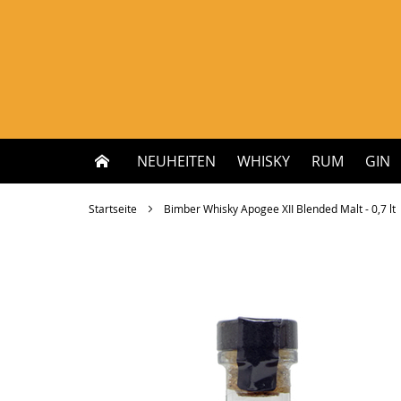
Zum
Inhalt
springen
NEUHEITEN
WHISKY
RUM
GIN
Startseite
Bimber Whisky Apogee XII Blended Malt - 0,7 lt