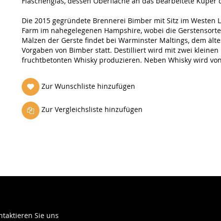
Flaschenglas, dessen Oberfläche an das bearbeitete Kuper 
Die 2015 gegründete Brennerei Bimber mit Sitz im Westen 
Farm im nahegelegenen Hampshire, wobei die Gerstensort
Mälzen der Gerste findet bei Warminster Maltings, dem ält
Vorgaben von Bimber statt. Destilliert wird mit zwei kleinen 
fruchtbetonten Whisky produzieren. Neben Whisky wird v
Zur Wunschliste hinzufügen
Zur Vergleichsliste hinzufügen
ntaktieren Sie uns