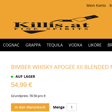
Mein Konto
M
COGNAC
GRAPPA
TEQUILA
VODKA
LIKÖRE
B
BIMBER WHISKY APOGEE XII BLENDED M
AUF LAGER
54,99 €
Grundpreis: 78.56 pro lt
In den Warenkorb
Menge