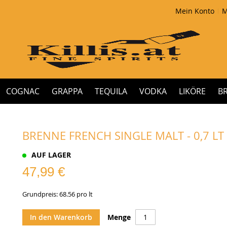
Mein Konto
M
COGNAC
GRAPPA
TEQUILA
VODKA
LIKÖRE
B
BRENNE FRENCH SINGLE MALT - 0,7 LT
AUF LAGER
47,99 €
Grundpreis: 68.56 pro lt
In den Warenkorb
Menge