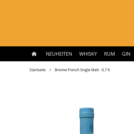
Zum
Inhalt
springen
NEUHEITEN
WHISKY
RUM
GIN
Startseite
Brenne French Single Malt - 0,7 lt