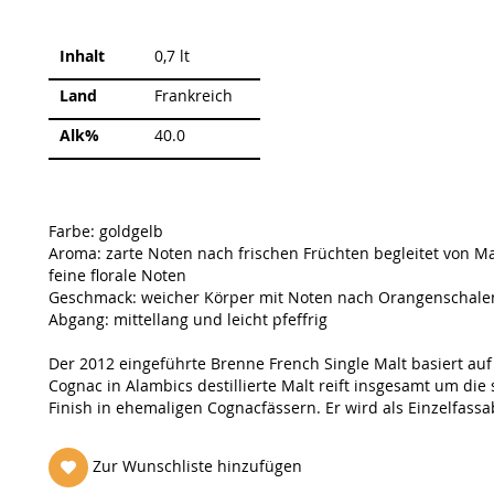
Weitere
Inhalt
0,7 lt
Informationen
Land
Frankreich
Alk%
40.0
Farbe: goldgelb
Aroma: zarte Noten nach frischen Früchten begleitet von M
feine florale Noten
Geschmack: weicher Körper mit Noten nach Orangenschale
Abgang: mittellang und leicht pfeffrig
Der 2012 eingeführte Brenne French Single Malt basiert au
Cognac in Alambics destillierte Malt reift insgesamt um di
Finish in ehemaligen Cognacfässern. Er wird als Einzelfassa
Zur Wunschliste hinzufügen