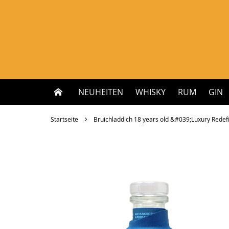
Zum
Inhalt
springen
NEUHEITEN
WHISKY
RUM
GIN
Startseite
Bruichladdich 18 years old &#039;Luxury Redefi