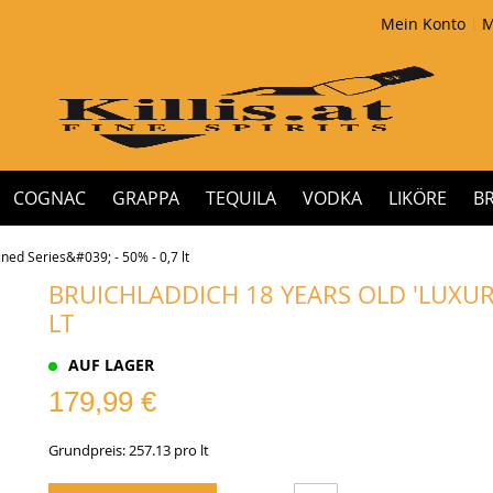
Mein Konto
M
COGNAC
GRAPPA
TEQUILA
VODKA
LIKÖRE
B
ned Series&#039; - 50% - 0,7 lt
BRUICHLADDICH 18 YEARS OLD 'LUXURY 
LT
AUF LAGER
179,99 €
Grundpreis: 257.13 pro lt