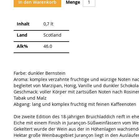
In den Warenkorb
Menge
Weitere
Inhalt
0,7 lt
Informationen
Land
Scotland
Alk%
46.0
Farbe: dunkler Bernstein
Aroma: komplex verzahnte fruchtige und würzige Noten na
begleitet von Marzipan, Honig, Vanille und dunkler Schokol
Geschmack: voller Körper mit zartsüßen Noten nach Rosinen,
Tabak und Malz
Abgang: lang und komplex fruchtig mit feinen Kaffeenoten
Die zweite Edition des 18-jährigen Bruichladdich reift in 
Eiche mit einem Finish in Jurançon-Süßweinfässern vom Wei
Gekeltert wurde der Wein aus der in Höhenlagen wachsend
Hektar große Weinbaugebiet Jurançon liegt in den Ausläuf