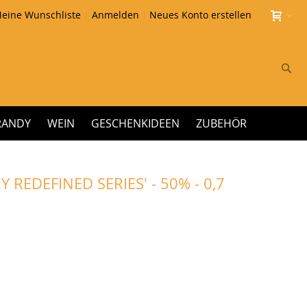
eine Wunschliste
Anmelden
Neues Konto erstellen
Su
RANDY
WEIN
GESCHENKIDEEN
ZUBEHÖR
REDEFINED SERIES' - 50% - 0,7