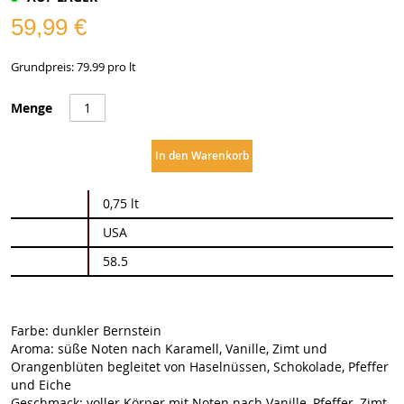
59,99 €
Grundpreis: 79.99 pro lt
Menge
In den Warenkorb
Weitere
0,75 lt
Informationen
USA
58.5
Farbe: dunkler Bernstein
Aroma: süße Noten nach Karamell, Vanille, Zimt und
Orangenblüten begleitet von Haselnüssen, Schokolade, Pfeffer
und Eiche
Geschmack: voller Körper mit Noten nach Vanille, Pfeffer, Zimt