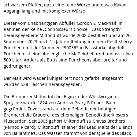
schwarzem Pfeffer, dazu eine feine Würze und etwas Kakao
Abgang: lang und mit komplexer Würze
Dieser vom unabhängigen Abfüller Gordon & MacPhail im
Rahmen der Reihe „Connoisseurs Choice - Cask Strength“
herausgegebene Miltonduff wurde 2008 destilliert und am 20.
September 2023 nach 15 Jahren Reifung in einem Refill Sherry
Puncheon mit der Nummer #900365 in Fassstärke abgefüllt.
Puncheon ist eine alte englische Maßeinheit und umfasst etwa
500 Liter. Anders als Butts sind Puncheons aber breiter und
gedrungener.
Der Malt wird weder kühlgefiltert noch gefärbt. Insgesamt
wurden 528 Flaschen herausgegeben.
Die Brennerei Miltonduff bei Elgin in der Whiskyregion
Speyside wurde 1824 von Andrew Peary & Robert Bain
gegründet. Zuvor stand auf dem Gelände der heutigen
Brennerei die Brauerei des ehemaligen Benediktinerklosters
Pluscarden. Seit 2005 gehört Miltonduff zu Chivas Brothers
(Pernod Ricard). Miltonduff ist einer der Lead Malts der Blends
von Ballantine’s. Das Wasser stammt von der Quelle des Black