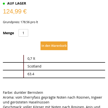
AUF LAGER
124,99 €
Grundpreis: 178.56 pro lt
Menge
In den Warenkorb
Weitere
0,7 lt
Informationen
Scotland
63.4
Farbe: dunkler Bernstein
Aroma: vom Sherryfass geprägte Noten nach Rosinen, Ingwer
und gerösteten Haselnüssen
Geschmack: voller Körper mit Noten nach Rosinen, Anis und