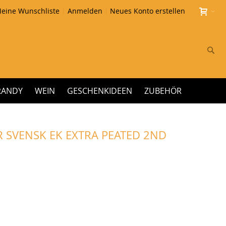
eine Wunschliste
Anmelden
Neues Konto erstellen
Su
RANDY
WEIN
GESCHENKIDEEN
ZUBEHÖR
R SVENSK EK EXTRA PEATED 2ND