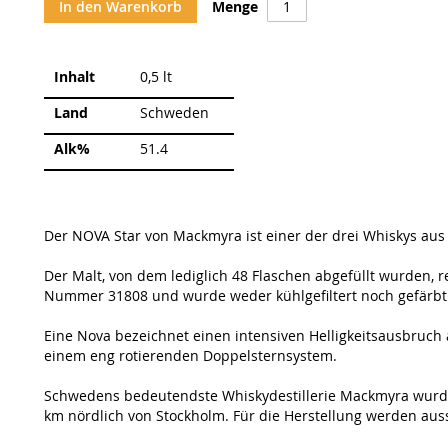
In den Warenkorb
Menge
Weitere
Inhalt
0,5 lt
Informationen
Land
Schweden
Alk%
51.4
Der NOVA Star von Mackmyra ist einer der drei Whiskys aus 
Der Malt, von dem lediglich 48 Flaschen abgefüllt wurden, r
Nummer 31808 und wurde weder kühlgefiltert noch gefärbt
Eine Nova bezeichnet einen intensiven Helligkeitsausbruch
einem eng rotierenden Doppelsternsystem.
Schwedens bedeutendste Whiskydestillerie Mackmyra wurde 
km nördlich von Stockholm. Für die Herstellung werden auss