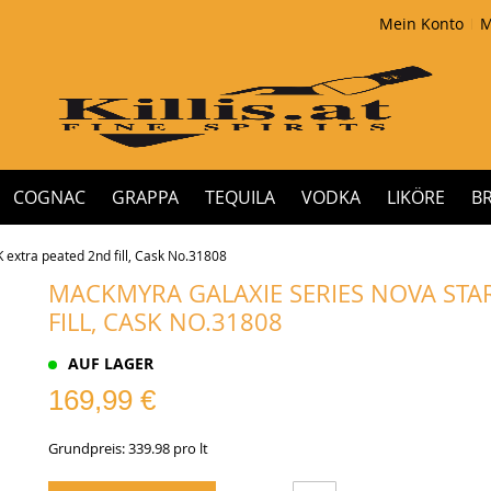
Mein Konto
M
COGNAC
GRAPPA
TEQUILA
VODKA
LIKÖRE
B
extra peated 2nd fill, Cask No.31808
MACKMYRA GALAXIE SERIES NOVA STA
FILL, CASK NO.31808
AUF LAGER
169,99 €
Grundpreis: 339.98 pro lt