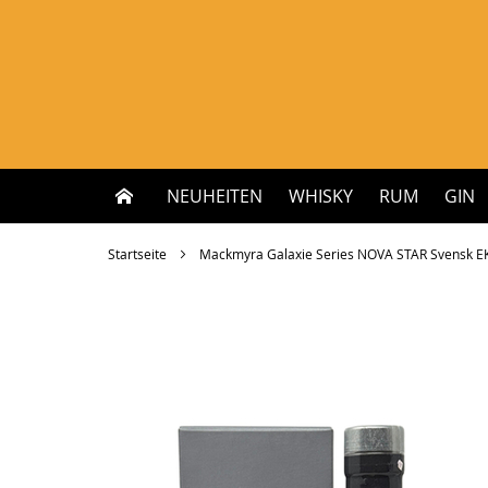
Zum
Inhalt
springen
NEUHEITEN
WHISKY
RUM
GIN
Startseite
Mackmyra Galaxie Series NOVA STAR Svensk EK 