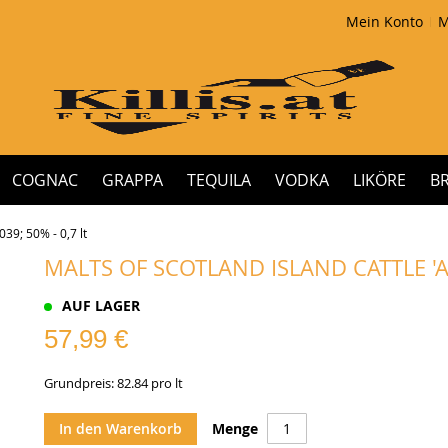
Mein Konto
M
COGNAC
GRAPPA
TEQUILA
VODKA
LIKÖRE
B
39; 50% - 0,7 lt
MALTS OF SCOTLAND ISLAND CATTLE 'A
AUF LAGER
57,99 €
Grundpreis: 82.84 pro lt
In den Warenkorb
Menge