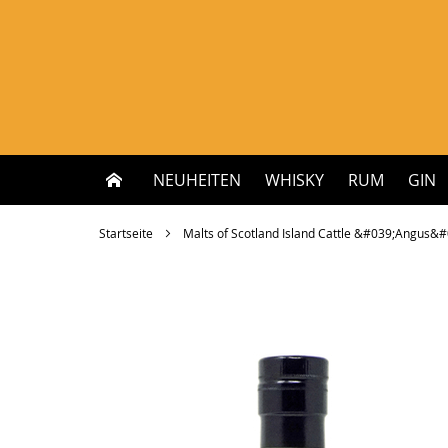
Zum
Inhalt
springen
NEUHEITEN
WHISKY
RUM
GIN
Startseite
Malts of Scotland Island Cattle &#039;Angus&#0