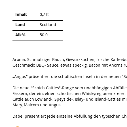
Weitere
Inhalt
0,7 lt
Informationen
Land
Scotland
Alk%
50.0
Aroma: Schmutziger Rauch, Gewürzkuchen, frische Kaffeeb
Geschmack: BBQ- Sauce, etwas speckig, Bacon mit Ahornsir
„Angus“ präsentiert die schottischen Inseln in der neuen "S
Die neue "Scotch Cattles"-Range vom unabhängigen Abfülle
Fässern, der einzelnen schottischen Whiskyregionen kreier
Cattle auch Lowland-, Speyside-, Islay- und Island-Cattles 
Mary, Malcom und Angus.
Dabei präsentiert jede einzelne Abfüllung den typischen Ch