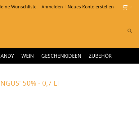
eine Wunschliste
Anmelden
Neues Konto erstellen
Su
RANDY
WEIN
GESCHENKIDEEN
ZUBEHÖR
NGUS' 50% - 0,7 LT