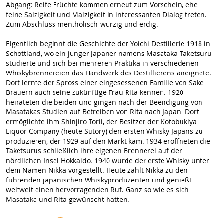
Abgang: Reife Früchte kommen erneut zum Vorschein, ehe
feine Salzigkeit und Malzigkeit in interessanten Dialog treten.
Zum Abschluss mentholisch-würzig und erdig.
Eigentlich beginnt die Geschichte der Yoichi Destillerie 1918 in
Schottland, wo ein junger Japaner namens Masataka Taketsuru
studierte und sich bei mehreren Praktika in verschiedenen
Whiskybrennereien das Handwerk des Destillierens aneignete.
Dort lernte der Spross einer eingesessenen Familie von Sake
Brauern auch seine zukünftige Frau Rita kennen. 1920
heirateten die beiden und gingen nach der Beendigung von
Masatakas Studien auf Betreiben von Rita nach Japan. Dort
ermöglichte ihm Shinjiro Torii, der Besitzer der Kotobukiya
Liquor Company (heute Sutory) den ersten Whisky Japans zu
produzieren, der 1929 auf den Markt kam. 1934 eröffneten die
Taketsurus schließlich ihre eigenen Brennerei auf der
nördlichen Insel Hokkaido. 1940 wurde der erste Whisky unter
dem Namen Nikka vorgestellt. Heute zählt Nikka zu den
führenden japanischen Whiskyproduzenten und genießt
weltweit einen hervorragenden Ruf. Ganz so wie es sich
Masataka und Rita gewünscht hatten.