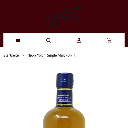
Zum
Startseite
Nikka Yoichi Single Malt - 0,7 lt
Inhalt
springen