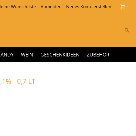
eine Wunschliste
Anmelden
Neues Konto erstellen
Su
RANDY
WEIN
GESCHENKIDEEN
ZUBEHÖR
1% - 0,7 LT