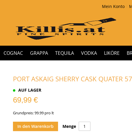
Mein Konto
M
COGNAC
GRAPPA
TEQUILA
VODKA
LIKÖRE
B
PORT ASKAIG SHERRY CASK QUATER 57,
AUF LAGER
69,99 €
Grundpreis: 99.99 pro lt
In den Warenkorb
Menge