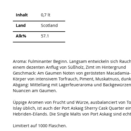
Weitere
Inhalt
0,7 lt
Informationen
Land
Scotland
Alk%
57.1
Aroma: Fulminanter Beginn. Langsam entwickeln sich Rauc
einem dezenten Anflug von Süßholz, Zimt im Hintergrund
Geschmack: Am Gaumen Noten von gerösteten Macadamia- u
Körper von intensivem Torfrauch, Piment, Muskatnuss, dun
Abgang: Mittellang mit Lagerfeueraroma und Backgewürzen. 
Nuancen am Gaumen.
Üppige Aromen von Frucht und Würze, ausbalanciert von Torf
Islay üblich, ist auch der Port Askaig Sherry Cask Quarter
Hebriden-Eilands. Die Single Malts von Port Askaig sind ech
Limitiert auf 1000 Flaschen.