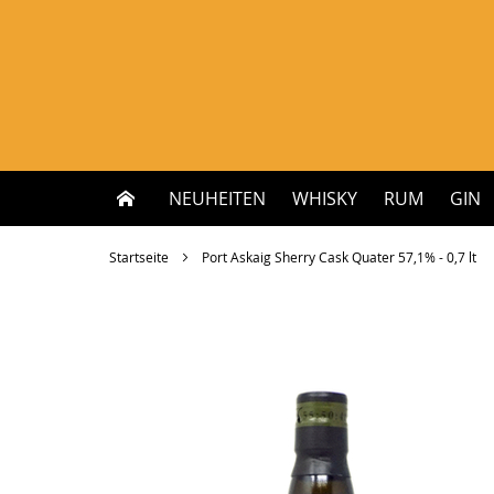
Zum
Inhalt
springen
NEUHEITEN
WHISKY
RUM
GIN
Startseite
Port Askaig Sherry Cask Quater 57,1% - 0,7 lt