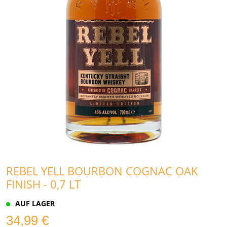
REBEL YELL BOURBON COGNAC OAK
FINISH - 0,7 LT
AUF LAGER
34,99 €