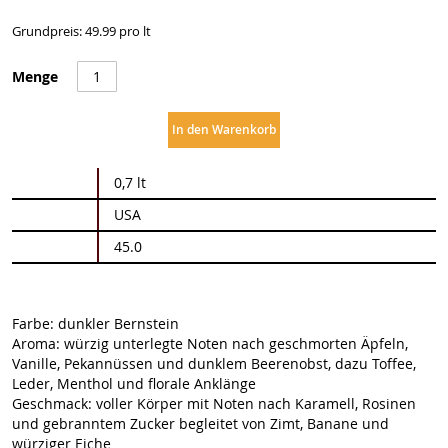
Grundpreis: 49.99 pro lt
Menge
In den Warenkorb
Weitere
0,7 lt
Informationen
USA
45.0
Farbe: dunkler Bernstein
Aroma: würzig unterlegte Noten nach geschmorten Äpfeln,
Vanille, Pekannüssen und dunklem Beerenobst, dazu Toffee,
Leder, Menthol und florale Anklänge
Geschmack: voller Körper mit Noten nach Karamell, Rosinen
und gebranntem Zucker begleitet von Zimt, Banane und
würziger Eiche