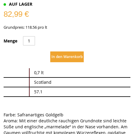
AUF LAGER
82,99 €
Grundpreis: 118.56 pro lt
Menge
In den Warenkorb
Weitere
0,7 lt
Informationen
Scotland
57.1
Farbe: Safranartiges Goldgelb
Aroma: Mit einer deutliche rauchigen Grundnote sind leichte
Süße und englische „marmelade“ in der Nase vorhanden. Am
Gaumen vollfruchtig mit komplexen Würzereflexen, oxidative