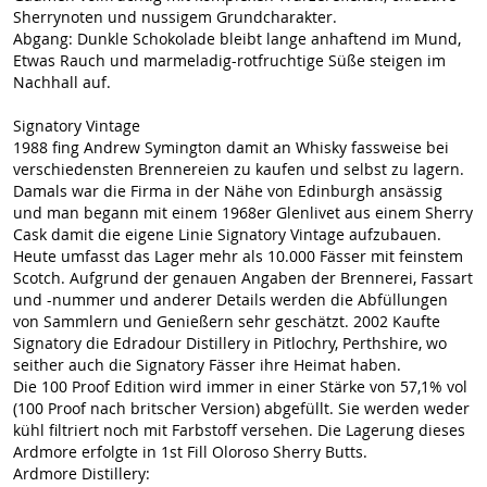
Sherrynoten und nussigem Grundcharakter.
Abgang: Dunkle Schokolade bleibt lange anhaftend im Mund,
Etwas Rauch und marmeladig-rotfruchtige Süße steigen im
Nachhall auf.
Signatory Vintage
1988 fing Andrew Symington damit an Whisky fassweise bei
verschiedensten Brennereien zu kaufen und selbst zu lagern.
Damals war die Firma in der Nähe von Edinburgh ansässig
und man begann mit einem 1968er Glenlivet aus einem Sherry
Cask damit die eigene Linie Signatory Vintage aufzubauen.
Heute umfasst das Lager mehr als 10.000 Fässer mit feinstem
Scotch. Aufgrund der genauen Angaben der Brennerei, Fassart
und -nummer und anderer Details werden die Abfüllungen
von Sammlern und Genießern sehr geschätzt. 2002 Kaufte
Signatory die Edradour Distillery in Pitlochry, Perthshire, wo
seither auch die Signatory Fässer ihre Heimat haben.
Die 100 Proof Edition wird immer in einer Stärke von 57,1% vol
(100 Proof nach britscher Version) abgefüllt. Sie werden weder
kühl filtriert noch mit Farbstoff versehen. Die Lagerung dieses
Ardmore erfolgte in 1st Fill Oloroso Sherry Butts.
Ardmore Distillery: