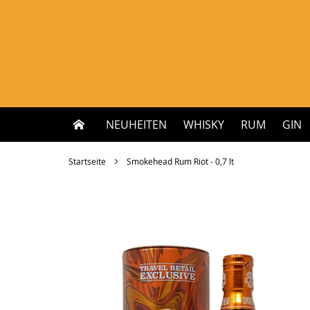
Zum
Inhalt
springen
NEUHEITEN
WHISKY
RUM
GIN
Startseite
Smokehead Rum Riot - 0,7 lt