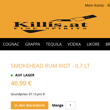
Mein Konto
M
COGNAC
GRAPPA
TEQUILA
VODKA
LIKÖRE
B
SMOKEHEAD RUM RIOT - 0,7 LT
AUF LAGER
46,99 €
Grundpreis: 67.13 pro lt
In den Warenkorb
Menge