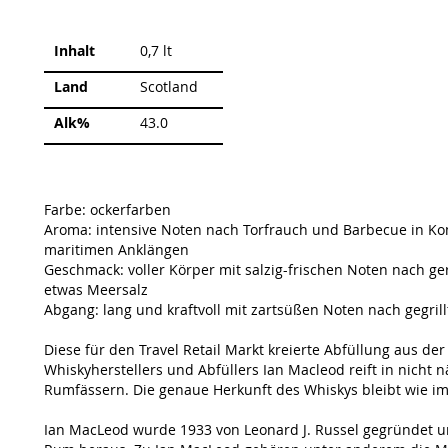
Weitere
Inhalt
0,7 lt
Informationen
Land
Scotland
Alk%
43.0
Farbe: ockerfarben
Aroma: intensive Noten nach Torfrauch und Barbecue in K
maritimen Anklängen
Geschmack: voller Körper mit salzig-frischen Noten nach g
etwas Meersalz
Abgang: lang und kraftvoll mit zartsüßen Noten nach gegri
Diese für den Travel Retail Markt kreierte Abfüllung aus 
Whiskyherstellers und Abfüllers Ian Macleod reift in nicht
Rumfässern. Die genaue Herkunft des Whiskys bleibt wie 
Ian MacLeod wurde 1933 von Leonard J. Russel gegründet 