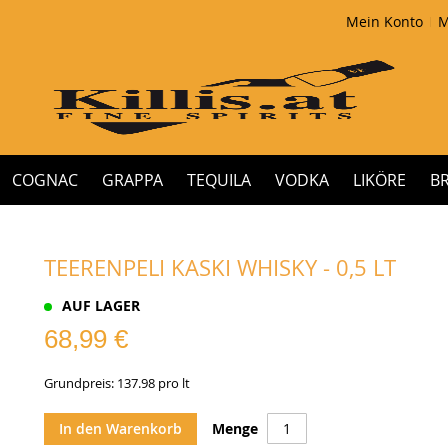
Mein Konto
M
COGNAC
GRAPPA
TEQUILA
VODKA
LIKÖRE
B
TEERENPELI KASKI WHISKY - 0,5 LT
AUF LAGER
68,99 €
Grundpreis: 137.98 pro lt
In den Warenkorb
Menge