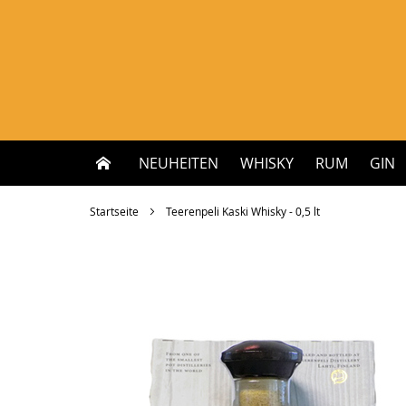
Zum
Inhalt
springen
NEUHEITEN
WHISKY
RUM
GIN
Startseite
Teerenpeli Kaski Whisky - 0,5 lt