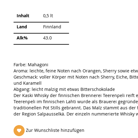
Weitere
Inhalt
0,5 lt
Informationen
Land
Finnland
Alk%
43.0
Farbe: Mahagoni
Aroma: leichte, feine Noten nach Orangen, Sherry sowie et
Geschmack: voller Körper mit Noten nach Sherry, Eiche, Bit
und Karamell
Abgang: leicht malzig mit etwas Bitterschokolade
Der Kaski Whisky der finnischen Brennerei Teerenpeli reift et
Teerenpeli im finnischen Lahti wurde als Brauerei gegründet
traditionellen Pot Stills gebrannt. Das Malz stammt aus der
der Region Salpausselkä. Der einzeln nummerierte Whisky wi
Zur Wunschliste hinzufügen