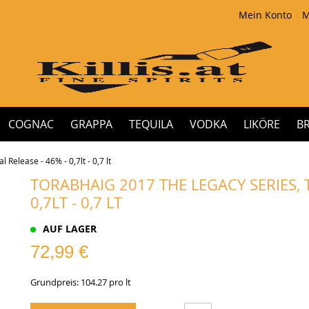
Mein Konto
M
COGNAC
GRAPPA
TEQUILA
VODKA
LIKÖRE
B
Release - 46% - 0,7lt - 0,7 lt
TORABHAIG 2017 THE LEGACY SERIES, 
0,7LT - 0,7 LT
AUF LAGER
72,99 €
Grundpreis: 104.27 pro lt