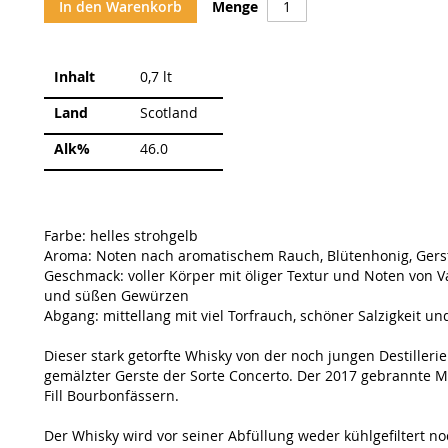
In den Warenkorb
Menge
Weitere
Inhalt
0,7 lt
Informationen
Land
Scotland
Alk%
46.0
Farbe: helles strohgelb
Aroma: Noten nach aromatischem Rauch, Blütenhonig, Gerst
Geschmack: voller Körper mit öliger Textur und Noten von Va
und süßen Gewürzen
Abgang: mittellang mit viel Torfrauch, schöner Salzigkeit un
Dieser stark getorfte Whisky von der noch jungen Destillerie
gemälzter Gerste der Sorte Concerto. Der 2017 gebrannte Malt,
Fill Bourbonfässern.
Der Whisky wird vor seiner Abfüllung weder kühlgefiltert no