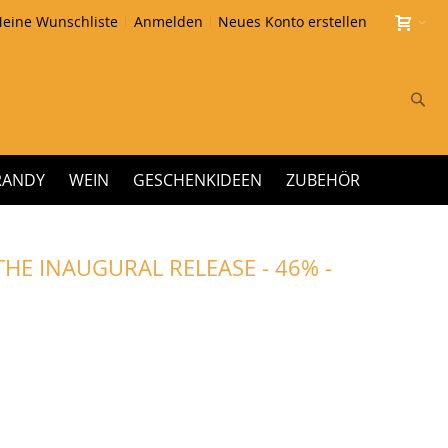
eine Wunschliste
Anmelden
Neues Konto erstellen
Su
RANDY
WEIN
GESCHENKIDEEN
ZUBEHÖR
THE INAUGURAL RELEASE - 46% -